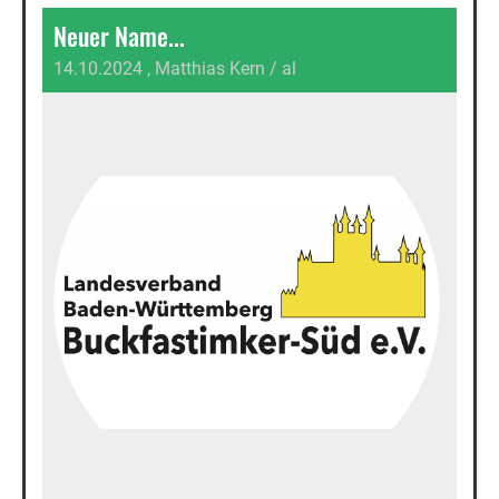
Neuer Name...
14.10.2024
, Matthias Kern / al