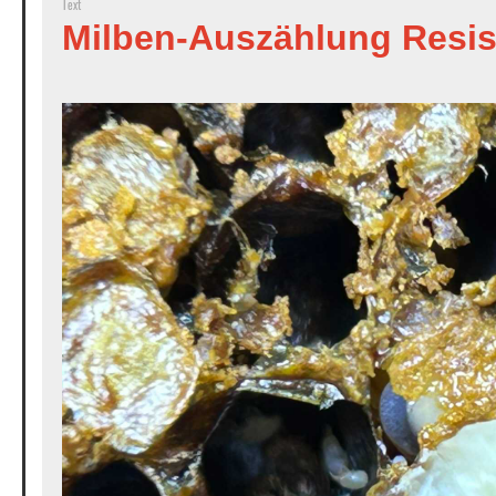
Text
Milben-Auszählung Resis