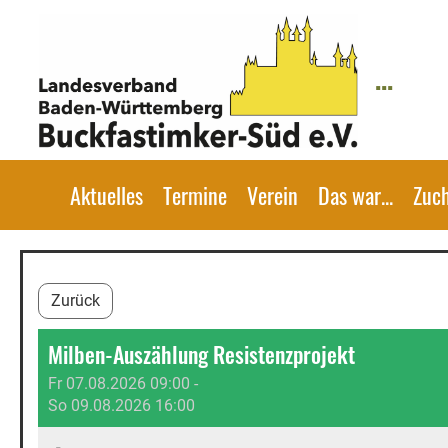
...
Aktuelles
Termine
Verein
Das war...
Zuc
Zurück
Milben-Auszählung Resistenzprojekt
Fr 07.08.2026 09:00 -
So 09.08.2026 16:00